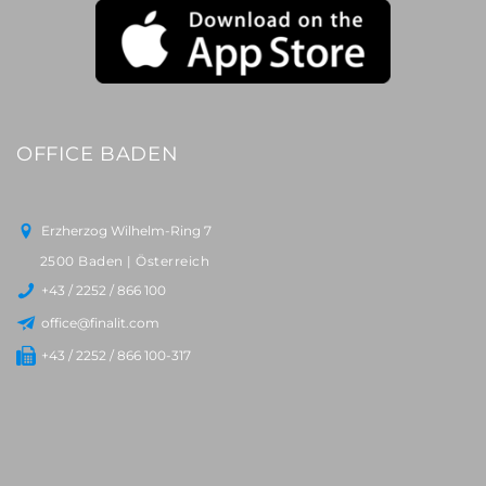
OFFICE BADEN
Erzherzog Wilhelm-Ring 7
2500 Baden | Österreich
+43 / 2252 / 866 100
office@finalit.com
+43 / 2252 / 866 100-317