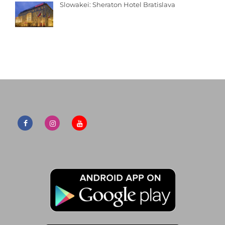
Slowakei: Sheraton Hotel Bratislava