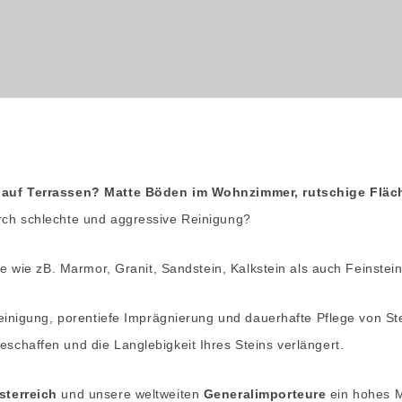
l auf Terrassen? Matte Böden im Wohnzimmer, rutschige Flä
rch schlechte und aggressive Reinigung?
ne wie zB. Marmor, Granit, Sandstein, Kalkstein als auch Feinstei
einigung, porentiefe Imprägnierung und dauerhafte Pflege von St
chaffen und die Langlebigkeit Ihres Steins verlängert.
sterreich
und unsere weltweiten
Generalimporteure
ein hohes M