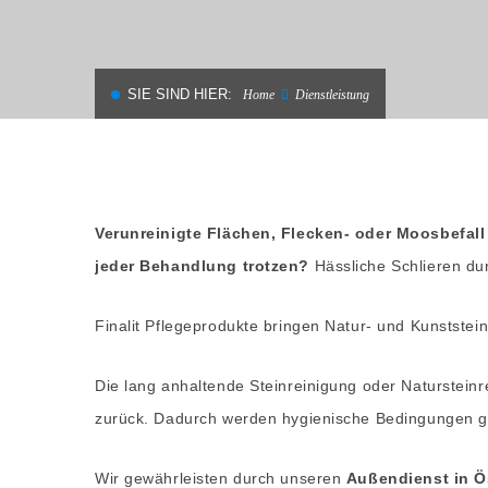
MATERIALIEN
SIE SIND HIER:
Home
Dienstleistung
Verunreinigte Flächen, Flecken- oder Moosbefal
jeder Behandlung trotzen?
Hässliche Schlieren du
Finalit Pflegeprodukte bringen Natur- und Kunststei
Die lang anhaltende Steinreinigung oder Natursteinr
zurück. Dadurch werden hygienische Bedingungen ges
Wir gewährleisten durch unseren
Außendienst in Ö