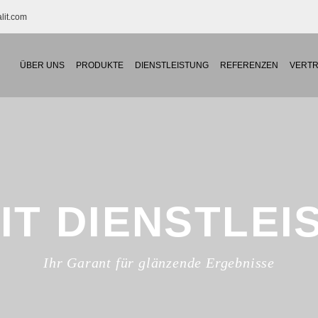
TE
lit.com
ALIEN
ÜBER UNS
PRODUKTE
DIENSTLEISTUNG
REFERENZEN
VERTR
IT DIENSTLE
Ihr Garant für glänzende Ergebnisse