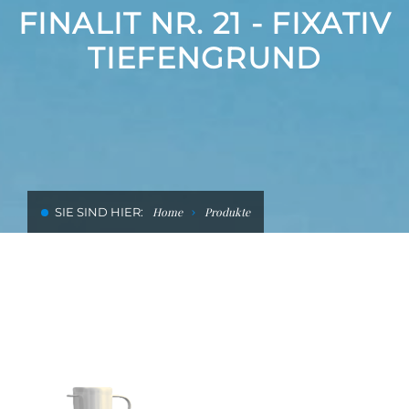
HOTELS REINIGEN UND
FINALIT NR. 21 - FIXATIV
SANIEREN
TIEFENGRUND
SIE SIND HIER:
Home
Produkte