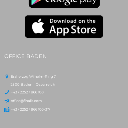
OFFICE BADEN
Erzherzog Wilhelm-Ring 7
2500 Baden | Österreich
+43 / 2252 / 866 100
office@finalit.com
+43 / 2252 / 866 100-317