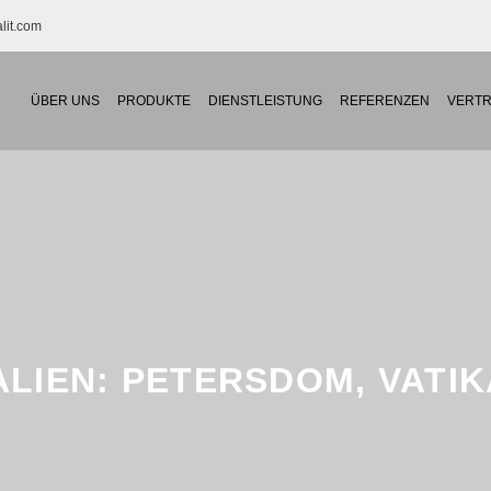
TE
lit.com
ALIEN
ÜBER UNS
PRODUKTE
DIENSTLEISTUNG
REFERENZEN
VERTR
ALIEN: PETERSDOM, VATI