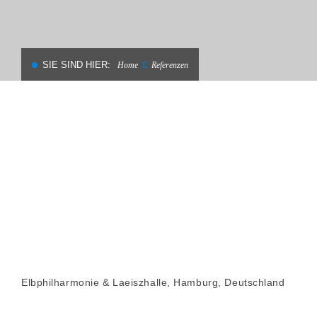
SIE SIND HIER:
Home
Referenzen
Elbphilharmonie & Laeiszhalle, Hamburg, Deutschland