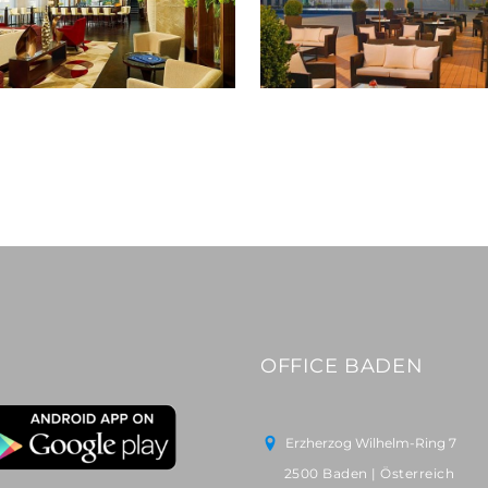
OFFICE BADEN
Erzherzog Wilhelm-Ring 7
2500 Baden | Österreich