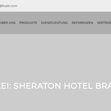
@finalit.com
ÜBER UNS
PRODUKTE
DIENSTLEISTUNG
REFERENZEN
VERTRIE
I: SHERATON HOTEL BR