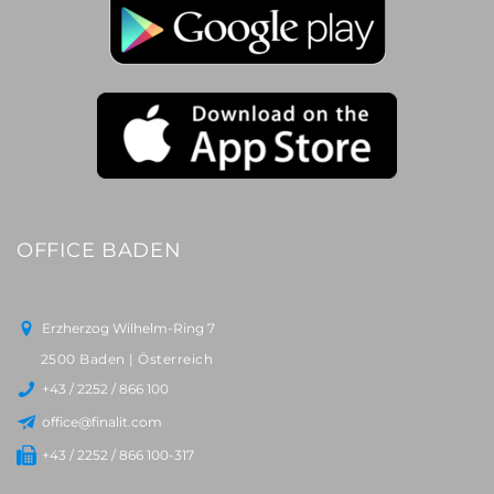
OFFICE BADEN
Erzherzog Wilhelm-Ring 7
2500 Baden | Österreich
+43 / 2252 / 866 100
office@finalit.com
+43 / 2252 / 866 100-317