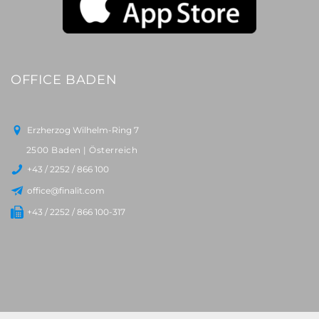
OFFICE BADEN
Erzherzog Wilhelm-Ring 7
2500 Baden | Österreich
+43 / 2252 / 866 100
office@finalit.com
+43 / 2252 / 866 100-317