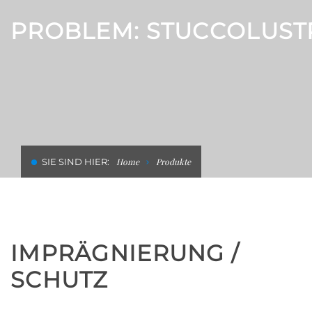
HOTELS REINIGEN UND
PROBLEM: STUCCOLUST
SANIEREN
SIE SIND HIER:
Home
Produkte
IMPRÄGNIERUNG /
SCHUTZ